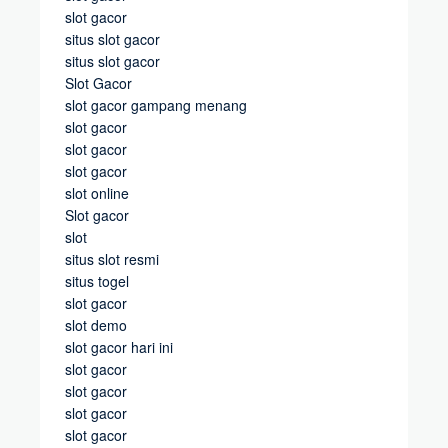
slot gacor
situs slot gacor
situs slot gacor
Slot Gacor
slot gacor gampang menang
slot gacor
slot gacor
slot gacor
slot online
Slot gacor
slot
situs slot resmi
situs togel
slot gacor
slot demo
slot gacor hari ini
slot gacor
slot gacor
slot gacor
slot gacor