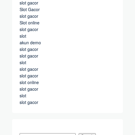
slot gacor
Slot Gacor
slot gacor
Slot online
slot gacor
slot
akun demo
slot gacor
slot gacor
slot
slot gacor
slot gacor
slot online
slot gacor
slot
slot gacor