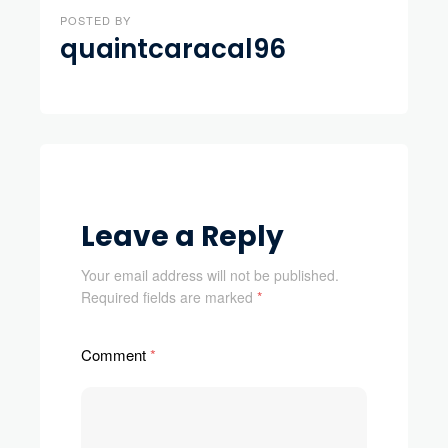
POSTED BY
quaintcaracal96
Leave a Reply
Your email address will not be published.
Required fields are marked
*
Comment
*