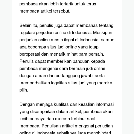
pembaca akan lebih tertarik untuk terus
membaca artikel tersebut.
Selain itu, penulis juga dapat membahas tentang
regulasi perjudian online di Indonesia. Meskipun
perjudian online masih ilegal di Indonesia, namun
ada beberapa situs judi online yang tetap
beroperasi dan menarik minat para pemain.
Penulis dapat memberikan panduan kepada
pembaca mengenai cara bermain judi online
dengan aman dan bertanggung jawab, serta
memperhatikan legalitas situs judi yang mereka
pilih.
Dengan menjaga kualitas dan keaslian informasi
yang disampaikan dalam artikel, pembaca akan
lebih percaya dan merasa terhibur saat
membaca. Penulisan artikel mengenai perjudian
online di Indonesia sebaiknya juga menghindari