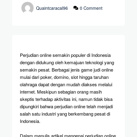
Quaintcaracal96
0 Comment
Perjudian online semakin populer di Indonesia
dengan didukung oleh kemajuan teknologi yang
semakin pesat. Berbagai jenis game judi online
mulai dari poker, domino, slot hingga taruhan
olahraga dapat dengan mudah diakses melalui
internet. Meskipun sebagian orang masih
skeptis terhadap aktivitas ini, namun tidak bisa
dipungkiri bahwa perjudian online telah menjadi
salah satu industri yang berkembang pesat di
Indonesia.
Dalam menulis artikel mengenai perjudian online