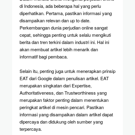
di Indonesia, ada beberapa hal yang perlu
diperhatikan. Pertama, pastikan informasi yang
disampaikan relevan dan up to date.
Perkembangan dunia perjudian online sangat
cepat, sehingga penting untuk selalu mengikuti
berita dan tren terkini dalam industri ini. Hal ini
akan membuat artikel lebih menarik dan
informatif bagi pembaca.
Selain itu, penting juga untuk menerapkan prinsip
EAT dari Google dalam penulisan artikel. EAT
merupakan singkatan dari Expertise,
Authoritativeness, dan Trustworthiness yang
merupakan faktor penting dalam menentukan
peringkat artikel di mesin pencari. Pastikan
informasi yang disampaikan dalam artikel dapat
dipercaya dan didukung oleh sumber yang
terpercaya.