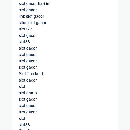
slot gacor hari ini
slot gacor
link slot gacor
situs slot gacor
slot777
slot gacor
slot88
slot gacor
slot gacor
slot gacor
slot gacor
Slot Thailand
slot gacor
slot
slot demo
slot gacor
slot gacor
slot gacor
slot
slot88