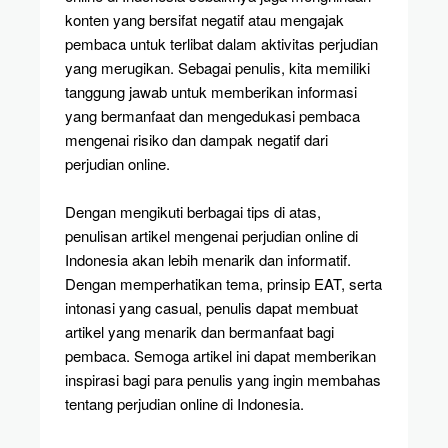
konten yang bersifat negatif atau mengajak
pembaca untuk terlibat dalam aktivitas perjudian
yang merugikan. Sebagai penulis, kita memiliki
tanggung jawab untuk memberikan informasi
yang bermanfaat dan mengedukasi pembaca
mengenai risiko dan dampak negatif dari
perjudian online.
Dengan mengikuti berbagai tips di atas,
penulisan artikel mengenai perjudian online di
Indonesia akan lebih menarik dan informatif.
Dengan memperhatikan tema, prinsip EAT, serta
intonasi yang casual, penulis dapat membuat
artikel yang menarik dan bermanfaat bagi
pembaca. Semoga artikel ini dapat memberikan
inspirasi bagi para penulis yang ingin membahas
tentang perjudian online di Indonesia.