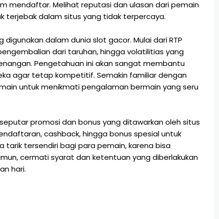
m mendaftar. Melihat reputasi dan ulasan dari pemain
ak terjebak dalam situs yang tidak terpercaya.
 digunakan dalam dunia slot gacor. Mulai dari RTP
ngembalian dari taruhan, hingga volatilitias yang
enangan. Pengetahuan ini akan sangat membantu
a agar tetap kompetitif. Semakin familiar dengan
 pemain untuk menikmati pengalaman bermain yang seru
h seputar promosi dan bonus yang ditawarkan oleh situs
ndaftaran, cashback, hingga bonus spesial untuk
a tarik tersendiri bagi para pemain, karena bisa
mun, cermati syarat dan ketentuan yang diberlakukan
n hari.