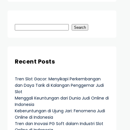
Search
Recent Posts
Tren Slot Gacor: Menyikapi Perkembangan
dan Daya Tarik di Kalangan Penggemar Judi
Slot
Menggali Keuntungan dari Dunia Judi Online di
Indonesia
Keberuntungan di Ujung Jari: Fenomena Judi
Online di Indonesia
Tren dan Inovasi PG Soft dalam Industri Slot