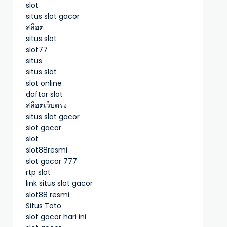
slot
situs slot gacor
สล็อต
situs slot
slot77
situs
situs slot
slot online
daftar slot
สล็อตเว็บตรง
situs slot gacor
slot gacor
slot
slot88resmi
slot gacor 777
rtp slot
link situs slot gacor
slot88 resmi
Situs Toto
slot gacor hari ini