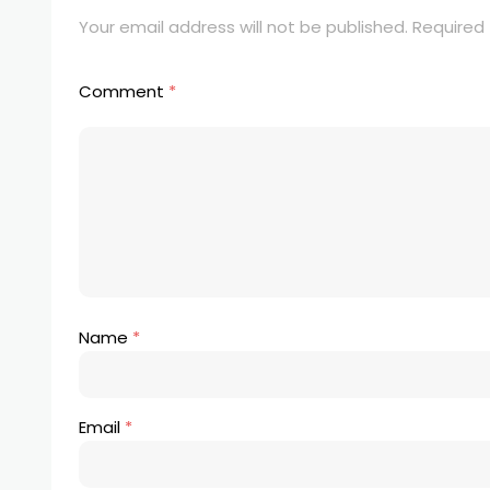
Your email address will not be published.
Required 
Comment
*
Name
*
Email
*