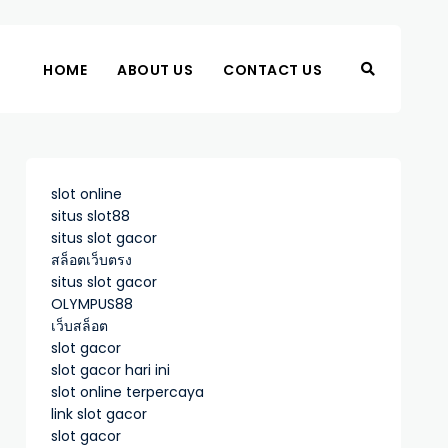
HOME
ABOUT US
CONTACT US
slot online
situs slot88
situs slot gacor
สล็อตเว็บตรง
situs slot gacor
OLYMPUS88
เว็บสล็อต
slot gacor
slot gacor hari ini
slot online terpercaya
link slot gacor
slot gacor