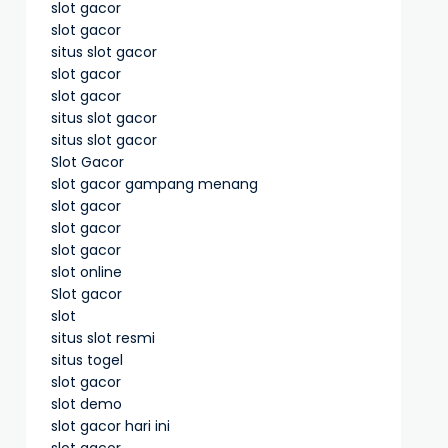
slot gacor
slot gacor
situs slot gacor
slot gacor
slot gacor
situs slot gacor
situs slot gacor
Slot Gacor
slot gacor gampang menang
slot gacor
slot gacor
slot gacor
slot online
Slot gacor
slot
situs slot resmi
situs togel
slot gacor
slot demo
slot gacor hari ini