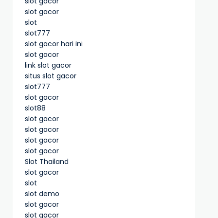
slot gacor
slot gacor
slot
slot777
slot gacor hari ini
slot gacor
link slot gacor
situs slot gacor
slot777
slot gacor
slot88
slot gacor
slot gacor
slot gacor
slot gacor
Slot Thailand
slot gacor
slot
slot demo
slot gacor
slot gacor