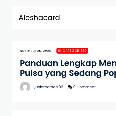
Aleshacard
UNCATEGORIZED
NOVEMBER 25, 2025
Panduan Lengkap Menge
Pulsa yang Sedang Pop
Quaintcaracal96
0 Comment